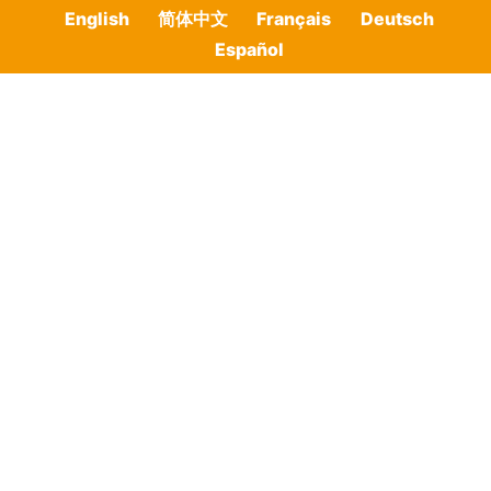
English
简体中文
Français
Deutsch
Español