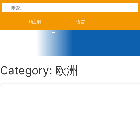
注册
语言
首页
服务
地理学
新闻
关于我们
联系我们
Category: 欧洲