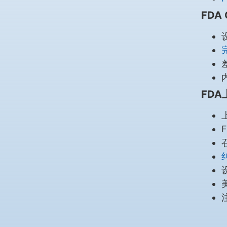
FDA
FD